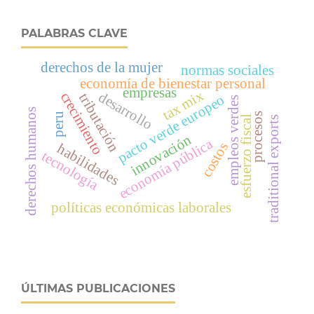
PALABRAS CLAVE
derechos de la mujer
normas sociales
economía de bienestar personal
empresas
tax mix
desarrollo
crecimiento
tributación
pacto verde europeo
empleos verdes
derechos humanos
peru
procesos
esfuerzo fiscal
traditional exports
innovación
economía pública
costos
habilidades
tecnología
políticas económicas laborales
ÚLTIMAS PUBLICACIONES