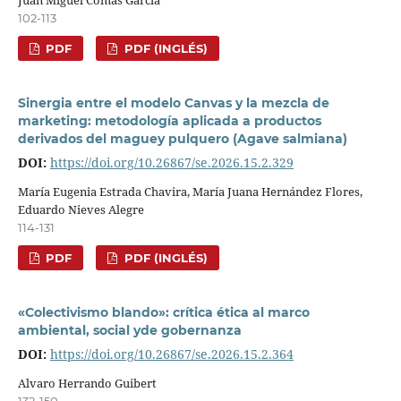
102-113
PDF
PDF (INGLÉS)
Sinergia entre el modelo Canvas y la mezcla de
marketing: metodología aplicada a productos
derivados del maguey pulquero (Agave salmiana)
DOI:
https://doi.org/10.26867/se.2026.15.2.329
María Eugenia Estrada Chavira, María Juana Hernández Flores,
Eduardo Nieves Alegre
114-131
PDF
PDF (INGLÉS)
«Colectivismo blando»: crítica ética al marco
ambiental, social yde gobernanza
DOI:
https://doi.org/10.26867/se.2026.15.2.364
Alvaro Herrando Guibert
132-150