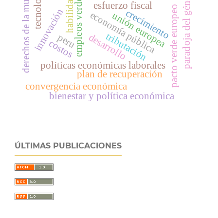
tecnología
habilidades
paradoja del género
derechos de la mujer
empleos verdes
esfuerzo fiscal
pacto verde europeo
innovación
crecimiento
economía pública
unión europea
tributación
desarrollo
peru
costos
políticas económicas laborales
plan de recuperación
convergencia económica
bienestar y política económica
ÚLTIMAS PUBLICACIONES