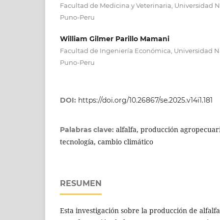
Facultad de Medicina y Veterinaria, Universidad N
Puno-Peru
William Gilmer Parillo Mamani
Facultad de Ingeniería Económica, Universidad Na
Puno-Peru
DOI:
https://doi.org/10.26867/se.2025.v14i1.181
alfalfa, producción agropecuar
Palabras clave:
tecnología, cambio climático
RESUMEN
Esta investigación sobre la producción de alfalf