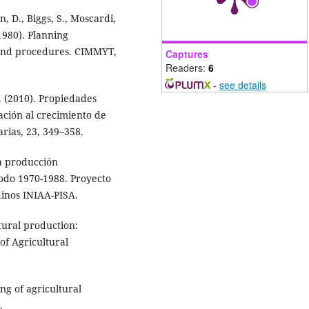
, D., Biggs, S., Moscardi,
(1980). Planning
 and procedures. CIMMYT,
Captures
Readers:
6
-
see details
G. (2010). Propiedades
ción al crecimiento de
rias, 23, 349–358.
la producción
odo 1970-1988. Proyecto
inos INIAA-PISA.
ltural production:
of Agricultural
ing of agricultural
.