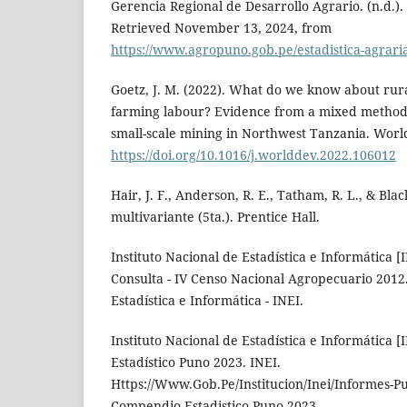
Gerencia Regional de Desarrollo Agrario. (n.d.).
Retrieved November 13, 2024, from
https://www.agropuno.gob.pe/estadistica-agraria
Goetz, J. M. (2022). What do we know about rur
farming labour? Evidence from a mixed methods
small-scale mining in Northwest Tanzania. Wor
https://doi.org/10.1016/j.worlddev.2022.106012
Hair, J. F., Anderson, R. E., Tatham, R. L., & Blac
multivariante (5ta.). Prentice Hall.
Instituto Nacional de Estadística e Informática [I
Consulta - IV Censo Nacional Agropecuario 2012.
Estadística e Informática - INEI.
Instituto Nacional de Estadística e Informática 
Estadístico Puno 2023. INEI.
Https://Www.Gob.Pe/Institucion/Inei/Informes-P
Compendio-Estadistico-Puno-2023.