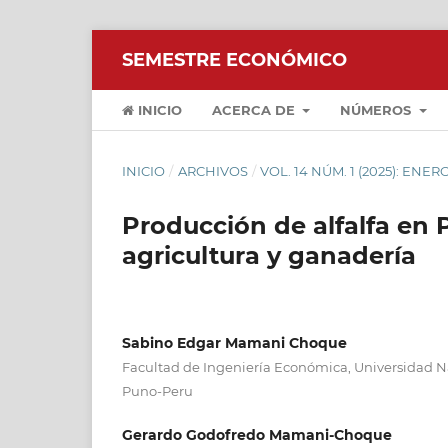
SEMESTRE ECONÓMICO
INICIO
ACERCA DE
NÚMEROS
INICIO
/
ARCHIVOS
/
VOL. 14 NÚM. 1 (2025): ENER
Producción de alfalfa en 
agricultura y ganadería
Sabino Edgar Mamani Choque
Facultad de Ingeniería Económica, Universidad Na
Puno-Peru
Gerardo Godofredo Mamani-Choque