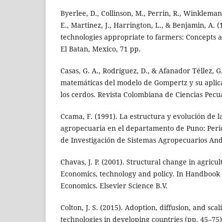
Byerlee, D., Collinson, M., Perrin, R., Winklemann
E., Martinez, J., Harrington, L., & Benjamin, A. 
technologies appropriate to farmers: Concepts
El Batan, Mexico, 71 pp.
Casas, G. A., Rodríguez, D., & Afanador Téllez, 
matemáticas del modelo de Gompertz y su aplica
los cerdos. Revista Colombiana de Ciencias Pecua
Ccama, F. (1991). La estructura y evolución de 
agropecuaria en el departamento de Puno: Peri
de Investigación de Sistemas Agropecuarios And
Chavas, J. P. (2001). Structural change in agricu
Economics, technology and policy. In Handbook 
Economics. Elsevier Science B.V.
Colton, J. S. (2015). Adoption, diffusion, and scal
technologies in developing countries (pp. 45–75)