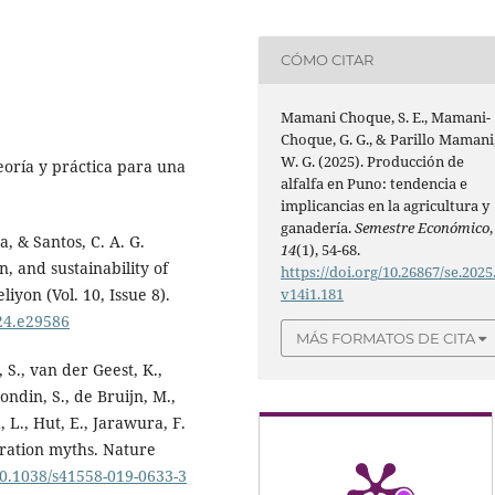
CÓMO CITAR
Mamani Choque, S. E., Mamani-
Choque, G. G., & Parillo Mamani
W. G. (2025). Producción de
Teoría y práctica para una
alfalfa en Puno: tendencia e
implicancias en la agricultura y
ganadería.
Semestre Económico
,
a, & Santos, C. A. G.
14
(1), 54-68.
, and sustainability of
https://doi.org/10.26867/se.2025
v14i1.181
liyon (Vol. 10, Issue 8).
024.e29586
MÁS FORMATOS DE CITA
, S., van der Geest, K.,
londin, S., de Bruijn, M.,
, L., Hut, E., Jarawura, F.
gration myths. Nature
/10.1038/s41558-019-0633-3