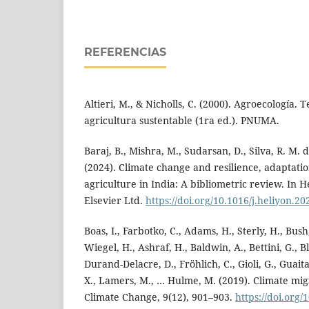
REFERENCIAS
Altieri, M., & Nicholls, C. (2000). Agroecología. 
agricultura sustentable (1ra ed.). PNUMA.
Baraj, B., Mishra, M., Sudarsan, D., Silva, R. M. d
(2024). Climate change and resilience, adaptation
agriculture in India: A bibliometric review. In He
Elsevier Ltd.
https://doi.org/10.1016/j.heliyon.2
Boas, I., Farbotko, C., Adams, H., Sterly, H., Bush
Wiegel, H., Ashraf, H., Baldwin, A., Bettini, G., B
Durand-Delacre, D., Fröhlich, C., Gioli, G., Guaita
X., Lamers, M., … Hulme, M. (2019). Climate mi
Climate Change, 9(12), 901–903.
https://doi.org