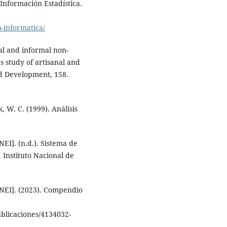
 Información Estadística.
-informatica/
al and informal non-
 study of artisanal and
ld Development, 158.
k, W. C. (1999). Análisis
NEI]. (n.d.). Sistema de
 Instituto Nacional de
[INEI]. (2023). Compendio
ublicaciones/4134032-