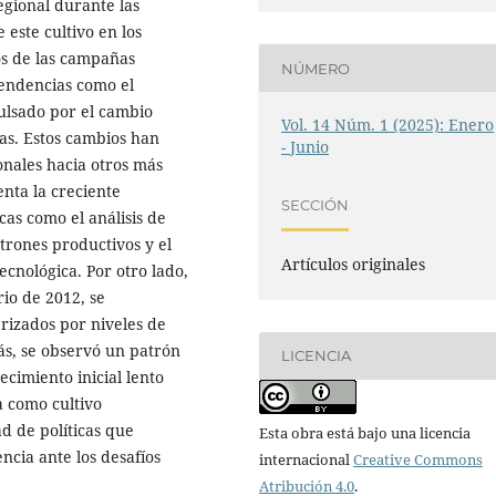
egional durante las
 este cultivo en los
os de las campañas
NÚMERO
tendencias como el
ulsado por el cambio
Vol. 14 Núm. 1 (2025): Enero
ras. Estos cambios han
- Junio
onales hacia otros más
enta la creciente
SECCIÓN
as como el análisis de
trones productivos y el
Artículos originales
cnológica. Por otro lado,
io de 2012, se
erizados por niveles de
ás, se observó un patrón
LICENCIA
ecimiento inicial lento
a como cultivo
ad de políticas que
Esta obra está bajo una licencia
encia ante los desafíos
internacional
Creative Commons
Atribución 4.0
.