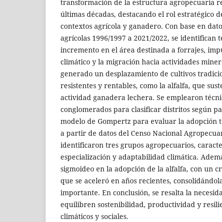
transformación de la estructura agropecuaria r
últimas décadas, destacando el rol estratégico de
contextos agrícola y ganadero. Con base en dat
agrícolas 1996/1997 a 2021/2022, se identifican 
incremento en el área destinada a forrajes, imp
climático y la migración hacia actividades mine
generado un desplazamiento de cultivos tradici
resistentes y rentables, como la alfalfa, que sust
actividad ganadera lechera. Se emplearon técnic
conglomerados para clasificar distritos según pa
modelo de Gompertz para evaluar la adopción te
a partir de datos del Censo Nacional Agropecuar
identificaron tres grupos agropecuarios, caract
especialización y adaptabilidad climática. Adem
sigmoideo en la adopción de la alfalfa, con un cr
que se aceleró en años recientes, consolidándol
importante. En conclusión, se resalta la necesid
equilibren sostenibilidad, productividad y resili
climáticos y sociales.