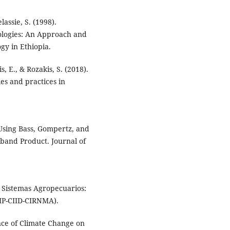
assie, S. (1998).
ologies: An Approach and
gy in Ethiopia.
, E., & Rozakis, S. (2018).
ies and practices in
 Using Bass, Gompertz, and
dband Product. Journal of
de Sistemas Agropecuarios:
IP-CIID-CIRNMA).
ence of Climate Change on