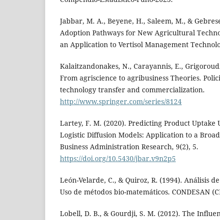
Jabbar, M. A., Beyene, H., Saleem, M., & Gebresel
Adoption Pathways for New Agricultural Techn
an Application to Vertisol Management Technolo
Kalaitzandonakes, N., Carayannis, E., Grigoroudis
From agriscience to agribusiness Theories. Polic
technology transfer and commercialization.
http://www.springer.com/series/8124
Lartey, F. M. (2020). Predicting Product Uptake
Logistic Diffusion Models: Application to a Broa
Business Administration Research, 9(2), 5.
https://doi.org/10.5430/jbar.v9n2p5
León-Velarde, C., & Quiroz, R. (1994). Análisis 
Uso de métodos bio-matemáticos. CONDESAN (C
Lobell, D. B., & Gourdji, S. M. (2012). The Influ